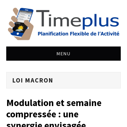
MENU
ACCUEIL
LOI MACRON
ACTUALITÉ JURIDIQUE
ARTICLES
Modulation et semaine
compressée : une
SITE
synergie envisagée.