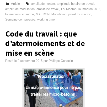
Article
amplitude horaire
,
amplitude horaire de travail
,
amplitude modulation
,
amplitude travail
,
Loi Macron
,
loi macron 2015
,
loi macron dimanche
,
MACRON
,
Modulation
,
projet loi macron
,
Semaine compressée
,
working time
Code du travail : que
d’atermoiements et de
mise en scène
Posté le
9 septembre 2015
par
Philippe Gosselin