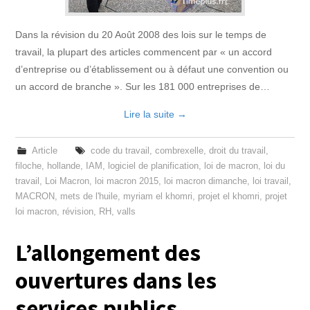
Dans la révision du 20 Août 2008 des lois sur le temps de
travail, la plupart des articles commencent par « un accord
d’entreprise ou d’établissement ou à défaut une convention ou
un accord de branche ». Sur les 181 000 entreprises de…
Lire la suite
→
Article
code du travail
,
combrexelle
,
droit du travail
,
filoche
,
hollande
,
IAM
,
logiciel de planification
,
loi de macron
,
loi du
travail
,
Loi Macron
,
loi macron 2015
,
loi macron dimanche
,
loi travail
,
MACRON
,
mets de l'huile
,
myriam el khomri
,
projet el khomri
,
projet
loi macron
,
révision
,
RH
,
valls
L’allongement des
ouvertures dans les
services publics