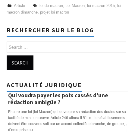
Article
loi de macron
,
Loi Macron
,
loi macron 2015
,
loi
macron dimanche
,
projet loi macron
RECHERCHER SUR LE BLOG
Search for:
ACTUALITÉ JURIDIQUE
Qui voudra payer les pots cassés d’une
Ins
rédaction ambigüe ?
leu
res
e
Encore une loi (loi Macron) qui ouvre par sa rédaction des doutes sur sa
facilité de mise en œuvre. Article 246 alinéa II §1 »…les établissements
Les l
doivent être couverts soit par un accord collectif de branche, de groupe,
ont m
d’entreprise ou…
RH et