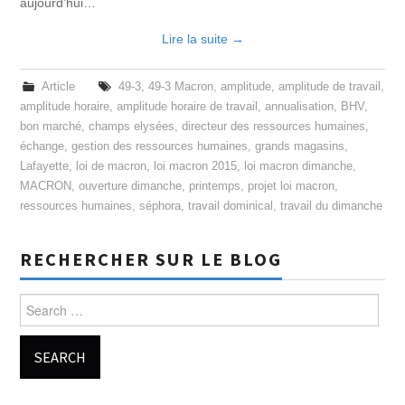
aujourd’hui…
Lire la suite
→
Article
49-3
,
49-3 Macron
,
amplitude
,
amplitude de travail
,
amplitude horaire
,
amplitude horaire de travail
,
annualisation
,
BHV
,
bon marché
,
champs elysées
,
directeur des ressources humaines
,
échange
,
gestion des ressources humaines
,
grands magasins
,
Lafayette
,
loi de macron
,
loi macron 2015
,
loi macron dimanche
,
MACRON
,
ouverture dimanche
,
printemps
,
projet loi macron
,
ressources humaines
,
séphora
,
travail dominical
,
travail du dimanche
RECHERCHER SUR LE BLOG
Search for: