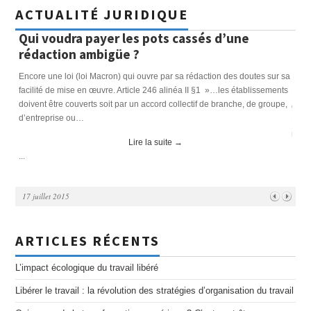
ACTUALITÉ JURIDIQUE
Qui voudra payer les pots cassés d’une
Ins
rédaction ambigüe ?
leu
res
e
Encore une loi (loi Macron) qui ouvre par sa rédaction des doutes sur sa
facilité de mise en œuvre. Article 246 alinéa II §1 »…les établissements
Les l
doivent être couverts soit par un accord collectif de branche, de groupe,
ont m
d’entreprise ou…
RH et
rénov
Lire la suite
→
...
...
17 juillet 2015
ARTICLES RÉCENTS
L’impact écologique du travail libéré
Libérer le travail : la révolution des stratégies d’organisation du travail