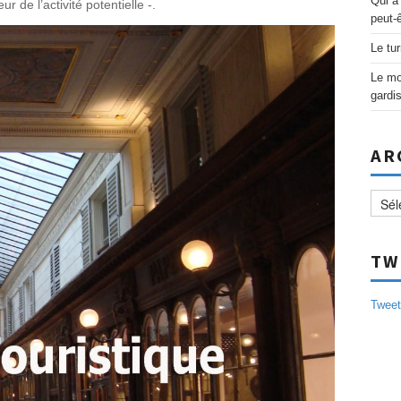
Qui a
 de l’activité potentielle -.
peut-
Le tur
Le mo
gardi
AR
Archi
TW
Twee