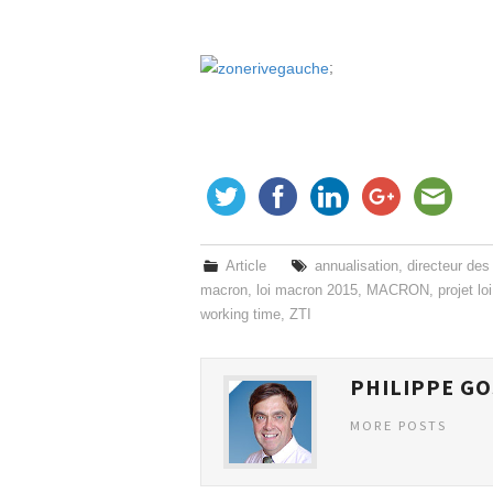
;
Article
annualisation
,
directeur de
macron
,
loi macron 2015
,
MACRON
,
projet l
working time
,
ZTI
PHILIPPE GO
MORE POSTS