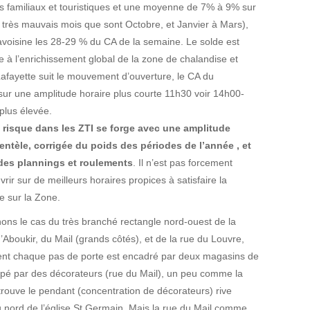
s familiaux et touristiques et une moyenne de 7% à 9% sur
très mauvais mois que sont Octobre, et Janvier à Mars),
avoisine les 28-29 % du CA de la semaine. Le solde est
e à l’enrichissement global de la zone de chalandise et
afayette suit le mouvement d’ouverture, le CA du
sur une amplitude horaire plus courte 11h30 voir 14h00-
plus élevée.
 risque dans les ZTI se forge avec une amplitude
entèle, corrigée du poids des périodes de l’année , et
 des plannings et roulements
. Il n’est pas forcement
rir sur de meilleurs horaires propices à satisfaire la
e sur la Zone.
nons le cas du très branché rectangle nord-ouest de la
d’Aboukir, du Mail (grands côtés), et de la rue du Louvre,
iment chaque pas de porte est encadré par deux magasins de
cupé par des décorateurs (rue du Mail), un peu comme la
rouve le pendant (concentration de décorateurs) rive
nord de l’église St Germain. Mais la rue du Mail comme