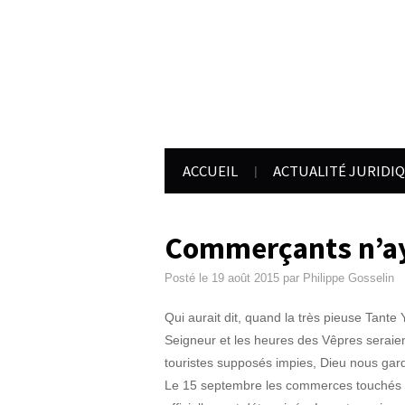
ACCUEIL
ACTUALITÉ JURIDI
Commerçants n’aye
Posté le
19 août 2015
par
Philippe Gosselin
Qui aurait dit, quand la très pieuse Tante
Seigneur et les heures des Vêpres seraie
touristes supposés impies, Dieu nous gar
Le 15 septembre les commerces touchés pa