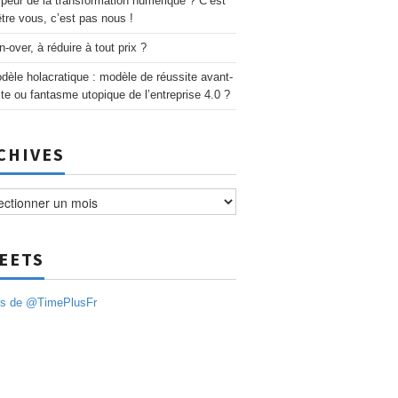
 peur de la transformation numérique ? C’est
être vous, c’est pas nous !
n-over, à réduire à tout prix ?
dèle holacratique : modèle de réussite avant-
ste ou fantasme utopique de l’entreprise 4.0 ?
CHIVES
ves
EETS
ts de @TimePlusFr