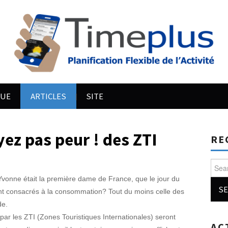
QUE
ARTICLES
SITE
z pas peur ! des ZTI
RE
Searc
 Yvonne était la première dame de France, que le jour du
nt consacrés à la consommation? Tout du moins celle des
de.
r les ZTI (Zones Touristiques Internationales) seront
AC