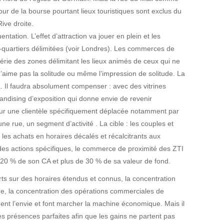
ur de la bourse pourtant lieux touristiques sont exclus du
ive droite.
uentation. L’effet d’attraction va jouer en plein et les
s-quartiers délimitées (voir Londres). Les commerces de
hérie des zones délimitant les lieux animés de ceux qui ne
 n’aime pas la solitude ou même l’impression de solitude. La
ra. Il faudra absolument compenser : avec des vitrines
andising d’exposition qui donne envie de revenir
 sur une clientèle spécifiquement déplacée notamment par
ne rue, un segment d’activité . La cible : les couples et
r les achats en horaires décalés et récalcitrants aux
s des actions spécifiques, le commerce de proximité des ZTI
 20 % de son CA et plus de 30 % de sa valeur de fond.
ts sur des horaires étendus et connus, la concentration
, la concentration des opérations commerciales de
quent l’envie et font marcher la machine économique. Mais il
des présences parfaites afin que les gains ne partent pas