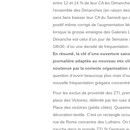
entre 12 et 14 % de leur CA les Dimanche
l’ensemble des Dimanches (en raison des 
sans faire baisser leur CA du Samedi qui 
positif même corrigé de l’augmentation lié
lorsque la grosse enseigne des Galeries L
Dimanche est celui d’un jour de Semaine 
18h30, d’où une densité de fréquentation 
En résumé, la clé d’une ouverture sans
journalière adaptée au nouveau mix cli
soutenue par la correcte organisation
question d’ouvrir beaucoup plus mais d’ouv
nouvelle fréquentation grégaire concentré
Pour les exclus de proximité des ZTI, pre
place des Victoires, délimité par les rues 
Place des victoires (petits côtés). Quas
décoration-textile. C’est un rectangle oc
rue de Rome concentre des Luthiers. On t
gauche dans la grande ZTI St Germain au 