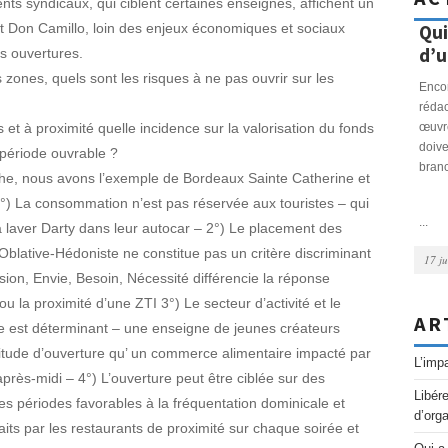
nts syndicaux, qui ciblent certaines enseignes, affichent un
t Don Camillo, loin des enjeux économiques et sociaux
[Cass Soc.] Prévenance et accord
Qui
de modulation: LA CONTREPARTIE
d’u
es ouvertures.
ones, quels sont les risques à ne pas ouvrir sur les
Si le refus par le salarié d’accepter la modification de
Encor
son contrat de travail résultant de la mise en œuvre
rédac
d’un accord de modulation constitue, en application
œuvre
 et à proximité quelle incidence sur la valorisation du fonds
de l’article 30 II de la loi n° 2000-37 du 19 janvier
doive
 période ouvrable ?
2000 alors…
branc
he, nous avons l’exemple de Bordeaux Sainte Catherine et
Lire la suite
→
°) La consommation n’est pas réservée aux touristes – qui
...
...
 laver Darty dans leur autocar – 2°) Le placement des
 Oblative-Hédoniste ne constitue pas un critère discriminant
17 ju
lsion, Envie, Besoin, Nécessité différencie la réponse
 la proximité d’une ZTI 3°) Le secteur d’activité et le
AR
xe est déterminant – une enseigne de jeunes créateurs
litude d’ouverture qu’ un commerce alimentaire impacté par
L’impa
rès-midi – 4°) L’ouverture peut être ciblée sur des
Libére
es périodes favorables à la fréquentation dominicale et
d’orga
its par les restaurants de proximité sur chaque soirée et