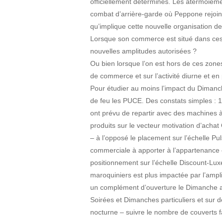
officiellement déterminés. Les atermoieme
combat d’arrière-garde où Peppone rejoin
qu’implique cette nouvelle organisation d
Lorsque son commerce est situé dans ces z
nouvelles amplitudes autorisées ?
Ou bien lorsque l’on est hors de ces zones
de commerce et sur l’activité diurne et en
Pour étudier au moins l’impact du Dimanc
de feu les PUCE. Des constats simples : 1
ont prévu de repartir avec des machines à
produits sur le vecteur motivation d’achat
– à l’opposé le placement sur l’échelle Pu
commerciale à apporter à l’appartenance ou
positionnement sur l’échelle Discount-Lu
maroquiniers est plus impactée par l’amp
un complément d’ouverture le Dimanche ap
Soirées et Dimanches particuliers et sur d
nocturne – suivre le nombre de couverts fa