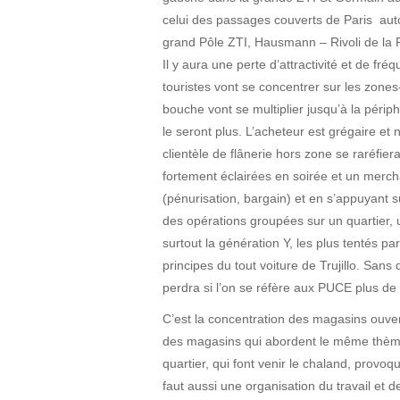
celui des passages couverts de Paris auto
grand Pôle ZTI, Hausmann – Rivoli de la R
Il y aura une perte d’attractivité et de fréq
touristes vont se concentrer sur les zone
bouche vont se multiplier jusqu’à la périp
le seront plus. L’acheteur est grégaire et
clientèle de flânerie hors zone se raréfie
fortement éclairées en soirée et un merch
(pénurisation, bargain) et en s’appuyant
des opérations groupées sur un quartier, u
surtout la génération Y, les plus tentés pa
principes du tout voiture de Trujillo. San
perdra si l’on se réfère aux PUCE plus de
C’est la concentration des magasins ouver
des magasins qui abordent le même thème
quartier, qui font venir le chaland, provo
faut aussi une organisation du travail et 