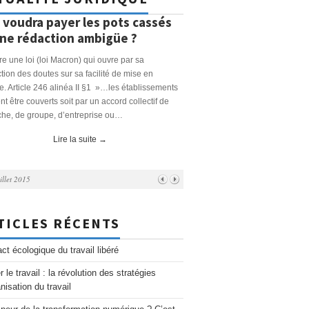
 voudra payer les pots cassés
Instaurer les droits du
ne rédaction ambigüe ?
(Badinter) : leurre à l
management des ress
e une loi (loi Macron) qui ouvre par sa
sociales
tion des doutes sur sa facilité de mise en
. Article 246 alinéa II §1 »…les établissements
Les lois Aubry, ainsi que la course
nt être couverts soit par un accord collectif de
compensations Robien et Aubry, o
he, de groupe, d’entreprise ou…
nécessaire éducation à l’évolution 
pour les RH et les dirigeants. Not
Lire la suite
→
lorsqu’il a fallu suivre la rénovatio
loi…
illet 2015
Lire la suite
→
...
TICLES RÉCENTS
ct écologique du travail libéré
r le travail : la révolution des stratégies
nisation du travail