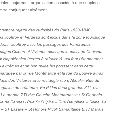
iales majorées ; organisation associée à une souplesse
lle se conjuguent aisément.
ptembre rejette des curiosités du Paris 1820-1840
s Jouffroy et Verdeau sont inclus dans la zone touristique
erdeau- Jouffroy avec les passages des Panoramas,
sages Colbert et Vivienne ainsi que le passage Choiseul.
st Napoléonien (certes à rafraichir) qui font l’étonnement
o extrêmes et un bon guide les poussent dans cette
marquée par la rue Montmartre et la rue du Louvre aurait
 place des Victoires et le rectangle rue d’Aboukir, Rue du
gasins de créateurs. En PJ les deux grandes ZTI, rive
is. La grande ZTI rive Gauche Montparnasse / St Germain
ue de Rennes- Rue St Sulpice – Rue Dauphine – Seine. La
 – ST Lazare – St Honoré Rivoli Samaritaine BHV Marais